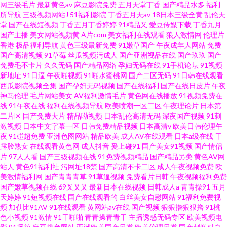
网三级毛片
最新黄色av
麻豆影院免费
五月天堂丁香
国产精品水多
福利
所导航
三级视频网站J
51福利影院
丁香五月天av
18日本三级全黄
乱伦天
堂
国产在线短视频
丁香五月丁香婷婷
91精品又
爱豆传媒下载
丁香九月
国产主播
美女网站视频黄
A片com
美女福利在线观看
狼人激情网
伦理片
香港
极品福利导航
黄色三级最新免费
91嫩草国产
午夜成年人网站
免费
国产高清视频
91草莓
丝瓜视频污成人
国产亚洲视品在线
国产玖玖
国产
免费毛不卡片
久久无码
国产精品网络
孕妇无码在线
91手机论坛
91视频
新地址
91日逼
午夜啪视频
91啪水蜜桃网
国产二区无码
91日韩在线观看
西瓜影院视频全集
国产孕妇无码视频
国产在线福利
国产在线日皮片
午夜
神马伦理
毛片网站美女
AV福利激情毛片
黄色网在线播放
91视频免费在
线
91午夜在线
福利在线视频导航
欧美喷潮一区二区
午夜理论片
日本第
二片区
国产免费大片
精品呦视频
日本乱伦高清无码
深夜国产视频
91刺
激视频
日本中文字幕一区
日韩免费精品视频
日本高清v
欧美日韩伦理午
夜
91碰超免费
亚洲色图网站
精品欧美
成人AV在线观看
日本a级在线
干
露脸熟女
在线观看黄色网
成人抖音
爰上碰91
国产美女91视频
国产情侣
片
97人人看
国产三级视频在线
91免费视频精品
国产精品另类
黄色AV网
站人
黄色91福利社
污网址18禁
国产高清不卡二区
成人午夜视频免费
欧
美激情福利网
国产青青青草
91草逼视频
免费看片日韩
午夜视频福利免费
国产嫩草视频在线
69叉叉叉
最新日本在线视频
日韩成人a
青青操91
五月
天婷婷
91短视频在线
国产在线观看的
白丝美女自慰网站
91福利免费视
频
加勒比91AV
91在线观看
黄网站av在线
国产视频
狠狠擼狠狠擼
91桃
色小视频
91激情
91干啪啪
青青操青青干
主播诱惑无码专区
欧美视频电