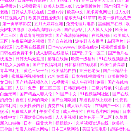
孕妇xxx
|
日韩午夜性影院
|
国产精品自产拍
|
亚洲日本男人天堂
|
国产精
品视频tv
|
91视频看污
|
欧美人妖黑人妖
|
91免费版黄片
|
国产伦国产伦
老熟
|
日韩成人手机在线
|
三级av片
|
欧美中文
|
跪求黄色网址
|
成人α片
|
91短视频入口
|
欧美疯狂性爱派对
|
精东无码
|
91草草
|
欧美一级精品免费
|
第一页草草影院
|
五月天婷婷亚洲
|
免费伦理片电影
|
黑丝国产在线
|
欧
美限制级电影
|
欧韩高清电影无码
|
国产乱妇乱
|
人人摸人人操
|
欧美黄
片二三区
|
青草青青视频在线
|
国产高清操逼网站
|
在线视频h
|
欧美成人
三区
|
午夜福利后入视频
|
国产自在线拍
|
波多野吉衣番号
|
岛国毛片
|
超
碰老逼
|
91香蕉在线视频
|
日本wwwwww
|
欧美在线tv
|
夜夜操狠狠撸
|
日韩在线免费不卡
|
成人影院在线播放
|
国产乱子伦一区二
|
国产色片在
线播放
|
日韩无码无遮挡
|
超碰在线操
|
欧美一级福利
|
91在线视频播放
|
91熟女大操骚逼
|
国产午夜福利局
|
日韩福利在线观看
|
欧美性爱高清
|
青草福利社
|
黄色三级平台
|
欧美乱轮自拍
|
亚洲色老头
|
国产十精品十
免费
|
蜜桃福利视频在线
|
91社在线看
|
日本在线视频播放
|
欧美影院美
女日韩
|
国产精品视频久久
|
91视频污
|
成人午夜福利免费
|
国产在线精
品二区
|
人妖jj
|
免费一区二区三区
|
日韩夜间福利
|
三级片导航
|
91白虎
|
白丝无码
|
国产精品人妻人伦
|
91国产中文
|
91视频福利社区
|
国产在线
奶奶色
|
香蕉手机网的简介
|
国产亚洲欧洲
|
草逼视频线上观看
|
性爱视
频福利网
|
欧美性爱内射
|
脚交在线
|
成人影片网站
|
在线国产一区
|
四虎
娱乐
|
免费成人影片
|
午夜涩涩网
|
成人午夜性
|
在线毛片网址网站
|
日本
在线中文
|
亚洲欧美日韩在线
|
人人妻视频
|
欧美色图一区二区
|
久草最
新入口链接
|
日本一级黄大片
|
操操操97
|
久草视频资源在线
|
欧美第一
页导航
|
动漫人物喷水网站
|
日本三A级网站
|
美国伦理电影
|
超碰福利在