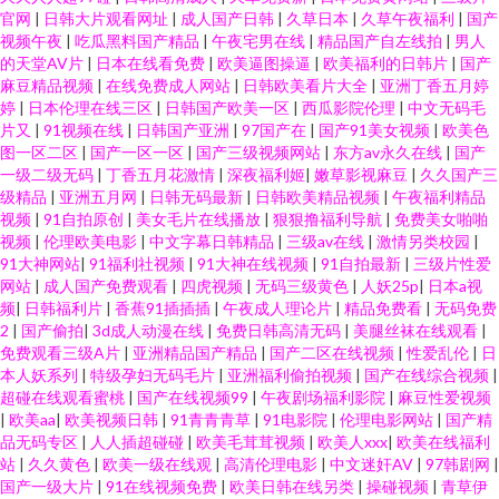
官网
|
日韩大片观看网址
|
成人国产日韩
|
久草日本
|
久草午夜福利
|
国产
视频午夜
|
吃瓜黑料国产精品
|
午夜宅男在线
|
精品国产自左线拍
|
男人
的天堂AV片
|
日本在线看免费
|
欧美逼图操逼
|
欧美福利的日韩片
|
国产
麻豆精品视频
|
在线免费成人网站
|
日韩欧美看片大全
|
亚洲丁香五月婷
婷
|
日本伦理在线三区
|
日韩国产欧美一区
|
西瓜影院伦理
|
中文无码毛
片又
|
91视频在线
|
日韩国产亚洲
|
97国产在
|
国产91美女视频
|
欧美色
图一区二区
|
国产一区一区
|
国产三级视频网站
|
东方av永久在线
|
国产
一级二级无码
|
丁香五月花激情
|
深夜福利姬
|
嫩草影视麻豆
|
久久国产三
级精品
|
亚洲五月网
|
日韩无码最新
|
日韩欧美精品视频
|
午夜福利精品
视频
|
91自拍原创
|
美女毛片在线播放
|
狠狠撸福利导航
|
免费美女啪啪
视频
|
伦理欧美电影
|
中文字幕日韩精品
|
三级av在线
|
激情另类校园
|
91大神网站
|
91福利社视频
|
91大神在线视频
|
91自拍最新
|
三级片性爱
网站
|
成人国产免费观看
|
四虎视频
|
无码三级黄色
|
人妖25p
|
日本a视
频
|
日韩福利片
|
香蕉91插插插
|
午夜成人理论片
|
精品免费看
|
无码免费
2
|
国产偷拍
|
3d成人动漫在线
|
免费日韩高清无码
|
美腿丝袜在线观看
|
免费观看三级A片
|
亚洲精品国产精品
|
国产二区在线视频
|
性爱乱伦
|
日
本人妖系列
|
特级孕妇无码毛片
|
亚洲福利偷拍视频
|
国产在线综合视频
|
超碰在线观看蜜桃
|
国产在线视频99
|
午夜剧场福利影院
|
麻豆性爱视频
|
欧美aa
|
欧美视频日韩
|
91青青青草
|
91电影院
|
伦理电影网站
|
国产精
品无码专区
|
人人插超碰碰
|
欧美毛茸茸视频
|
欧美人xxx
|
欧美在线福利
站
|
久久黄色
|
欧美一级在线观
|
高清伦理电影
|
中文迷奸AV
|
97韩剧网
|
国产一级大片
|
91在线视频免费
|
欧美日韩在线另类
|
操碰视频
|
青草伊