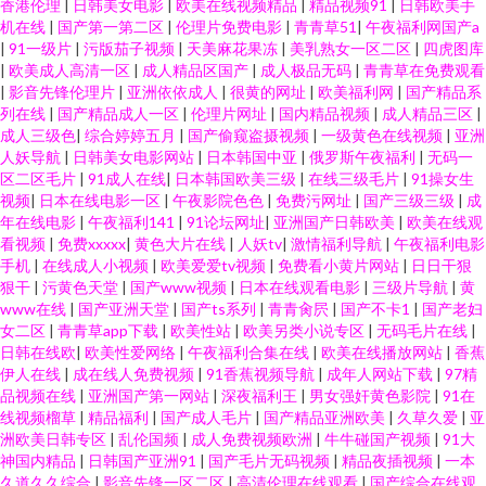
香港伦理
|
日韩美女电影
|
欧美在线视频精品
|
精品视频91
|
日韩欧美手
机在线
|
国产第一第二区
|
伦理片免费电影
|
青青草51
|
午夜福利网国产a
|
91一级片
|
污版茄子视频
|
天美麻花果冻
|
美乳熟女一区二区
|
四虎图库
|
欧美成人高清一区
|
成人精品区国产
|
成人极品无码
|
青青草在免费观看
|
影音先锋伦理片
|
亚洲依依成人
|
很黄的网址
|
欧美福利网
|
国产精品系
列在线
|
国产精品成人一区
|
伦理片网址
|
国内精品视频
|
成人精品三区
|
成人三级色
|
综合婷婷五月
|
国产偷窥盗摄视频
|
一级黄色在线视频
|
亚洲
人妖导航
|
日韩美女电影网站
|
日本韩国中亚
|
俄罗斯午夜福利
|
无码一
区二区毛片
|
91成人在线
|
日本韩国欧美三级
|
在线三级毛片
|
91操女生
视频
|
日本在线电影一区
|
午夜影院色色
|
免费污网址
|
国产三级三级
|
成
年在线电影
|
午夜福利141
|
91论坛网址
|
亚洲国产日韩欧美
|
欧美在线观
看视频
|
免费xxxxx
|
黄色大片在线
|
人妖tv
|
激情福利导航
|
午夜福利电影
手机
|
在线成人小视频
|
欧美爱爱tv视频
|
免费看小黄片网站
|
日日干狠
狠干
|
污黄色天堂
|
国产www视频
|
日本在线观看电影
|
三级片导航
|
黄
www在线
|
国产亚洲天堂
|
国产ts系列
|
青青肏屄
|
国产不卡1
|
国产老妇
女二区
|
青青草app下载
|
欧美性站
|
欧美另类小说专区
|
无码毛片在线
|
日韩在线欧
|
欧美性爱网络
|
午夜福利合集在线
|
欧美在线播放网站
|
香蕉
伊人在线
|
成在线人免费视频
|
91香蕉视频导航
|
成年人网站下载
|
97精
品视频在线
|
亚洲国产第一网站
|
深夜福利王
|
男女强奸黄色影院
|
91在
线视频榴草
|
精品福利
|
国产成人毛片
|
国产精品亚洲欧美
|
久草久爱
|
亚
洲欧美日韩专区
|
乱伦国频
|
成人免费视频欧洲
|
牛牛碰国产视频
|
91大
神国内精品
|
日韩国产亚洲91
|
国产毛片无码视频
|
精品夜插视频
|
一本
久道久久综合
|
影音先锋一区二区
|
高清伦理在线观看
|
国产综合在线观