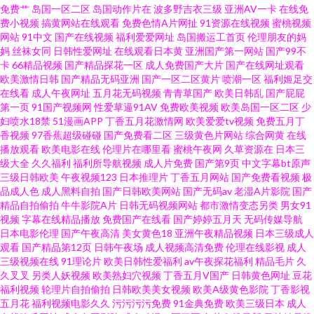
免费艹
岛国一区二区
岛国动作片在
波多野吉衣三级
亚洲AV一卡
在线免
产欧美福利 涩婷婷在线 91日日韩 久久国产福利 一区不卡在线 国产ts视频 丝
费小视频
搞黄网站在线观看
免费色情A片网扯
91资源在线视频
蜜桃视频
网站
91中文
国产在线视频
福利爱爱网址
岛国搬运工首页
伦理朋友的妈
袜人妻一区二区三区 AV基地网 91超碰地址 91精品无码 91蜜臀在线观看 激情
妈
丝袜女同
日韩性爱网址
在线观看日本黄
亚洲国产第一网站
国产99不
卡
66精品视频
国产精品探花一区
成人免费国产大片
国产在线网址观看
欧美激情日韩
国产精品无码亚洲
国产一区二区黄片
喷潮一区
福利姬足交
综合日韩 影音先锋热色 白丝中出在线观看 日韩精品福利导航 91乱搞 久久国
在线看
成人午夜网址
五月花无码视频
青青草国产
欧美日韩乱
国产屁屁
第一页
91国产视频网
性爱草逼91AV
免费欧美视频
欧美岛国一区二区
少
产V 91熟女边播放 欧美女女 91大香蕉在线 丰满少妇一区二区三区 香蕉视讯
妇喷水18禁
51漫画APP
丁香五月花激情网
欧美爱爱tv视频
免费五月丁
香视频
97香蕉超级碰碰
国产免费看二区
三级黄色片网站
综合网黄
在线
播放观看
欧美电影在线
伦理片在哪里看
蜜桃午夜网
久草资源在
日本三
97伦理影院 内射极品小美女 91黄色颜色 国产一久久一 91伪娘在线 欧美日韩
级大全
久久福利
福利所导航视频
成人片免费
国产第9页
中文字幕bt原声
三级日韩欧美
午夜视频123
日本推理片
丁香五月网站
国产免费看视频
极
成人麻豆精品 91熟女高潮大叫 久草在线免费av 91美女总站 毛片毛片 91白丝
品成人色
成人黑料自拍
国产日韩欧美网站
国产无码av
老湿A片影院
国产
精品自拍偷拍
牛牛影院A片
日韩无码视频网站
都市激情变态另类
男女91
视频
字幕在线精品播放
免费国产在线看
国产婷婷五月天
无码传媒导航
美女视频 福利日AV 色女人久草精品视频 超碰好屌色 四虎影院麻豆 91在线观
日本电影伦理
国产午夜高清
美女黄色18
亚洲午夜精品视频
日本三级成人
观看
国产精品第12页
日韩午夜场
成人视频高清免费
伦理在线影视
成人
看最新地址 老湿69福利 91蜜桃传媒 黑丝影院91 亚洲色色婷婷 www超碰蜜桃
三级视频在线
91理论片
欧美日韩性爱福利
av午夜探花福利
精品毛片
久
久叉叉
另类人妖视频
欧美熟妇穴视频
丁香五月V国产
日韩黄色网址
豆花
福利视频
轮理片自拍偷拍
日韩欧美美女视频
欧美A级黄色影院
丁香影视
人妻黄址 超碰97A片 影音先锋AV传媒资源 国产精品自偷 影音先锋av站 福利
五月花
福利视频电影久久
污污污污免费
91金典免费
欧美三级日本
成人