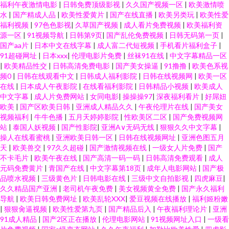
福利午夜激情电影
|
日韩免费顶级影视
|
久久国产视频一区
|
欧美激情喷
水
|
国产精成人品
|
欧美性爱黄片
|
国产在线直播
|
欧美另类玩
|
欧美性爱
福利视频
|
97色色影视
|
久草国产视频
|
成人看片免费视频
|
欧美福利资
源一区
|
91视频导航
|
日韩第9页
|
国产乱伦免费视频
|
日韩无码第一页
|
国产aa片
|
日本中文在线字幕
|
成人富二代短视频
|
手机看片福利盒子
|
91超碰网址
|
日本xxx
|
伦理电影片免费
|
丝袜91在线
|
中文字幕精品一区
|
欧美精品性交
|
日韩高清免费电影
|
国产美女操逼
|
91撸撸
|
欧美色系视
频0
|
日韩在线观看中文
|
日韩成人福利影院
|
日韩在线视频网
|
欧美一区
在线
|
日本成人午夜影院
|
在线看福利影院
|
日韩精品小视频
|
欧美成人
中文字幕
|
成人片免费网站
|
女同电影
|
操操操97
|
深夜福利看片
|
好屌妞
欧美
|
国产区欧美日韩
|
亚洲成人精品久久
|
午夜伦理片在线
|
国产美女
视频福利
|
牛牛色播
|
五月天婷婷影院
|
性欧美区二区
|
国产免费视频网
站
|
泰国人妖视频
|
国产性影院
|
亚洲A∨无码无线
|
狠狠久久中文字幕
|
操人在线看蜜桃
|
亚洲欧美日韩一区
|
日韩在线视频网址
|
亚洲色图五月
天
|
欧美兽交
|
97久久超碰
|
国产激情视频在线
|
一级女人片免费
|
国产
不卡毛片
|
欧美午夜在线
|
国产高清一码一码
|
日韩高清免费观看
|
成人
元码免费黄片
|
青国产在线
|
中文字幕第18页
|
成年人电影网站
|
国产极
品喷水视频
|
三级黄色片
|
日韩电影在线
|
三级中文自拍影视
|
四虎麻豆
|
久久精品国产亚洲
|
老司机午夜免费
|
美女视频黄全免费
|
国产永久福利
导航
|
欧美日韩免费网址
|
欧美乱轮XXX
|
爱豆视频在线播放
|
福利姬粉嫩
|
狠狠肏逼视频
|
欧美性爱第九页
|
国产精品后入
|
午夜福利理论片
|
亚洲
91成人精品
|
国产2区正在播放
|
伦理电影网站
|
91视频网址入口
|
一级看