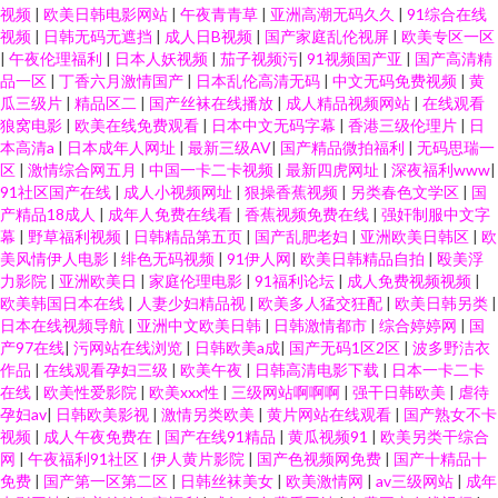
视频
|
欧美日韩电影网站
|
午夜青青草
|
亚洲高潮无码久久
|
91综合在线
视频
|
日韩无码无遮挡
|
成人日B视频
|
国产家庭乱伦视屏
|
欧美专区一区
|
午夜伦理福利
|
日本人妖视频
|
茄子视频污
|
91视频国产亚
|
国产高清精
品一区
|
丁香六月激情国产
|
日本乱伦高清无码
|
中文无码免费视频
|
黄
瓜三级片
|
精品区二
|
国产丝袜在线播放
|
成人精品视频网站
|
在线观看
狼窝电影
|
欧美在线免费观看
|
日本中文无码字幕
|
香港三级伦理片
|
日
本高清a
|
日本成年人网址
|
最新三级AV
|
国产精品微拍福利
|
无码思瑞一
区
|
激情综合网五月
|
中国一卡二卡视频
|
最新四虎网址
|
深夜福利www
|
91社区国产在线
|
成人小视频网址
|
狠操香蕉视频
|
另类春色文学区
|
国
产精品18成人
|
成年人免费在线看
|
香蕉视频免费在线
|
强奸制服中文字
幕
|
野草福利视频
|
日韩精品第五页
|
国产乱肥老妇
|
亚洲欧美日韩区
|
欧
美风情伊人电影
|
绯色无码视频
|
91伊人网
|
欧美日韩精品自拍
|
殴美浮
力影院
|
亚洲欧美日
|
家庭伦理电影
|
91福利论坛
|
成人免费视频视频
|
欧美韩国日本在线
|
人妻少妇精品视
|
欧美多人猛交狂配
|
欧美日韩另类
|
日本在线视频导航
|
亚洲中文欧美日韩
|
日韩激情都市
|
综合婷婷网
|
国
产97在线
|
污网站在线浏览
|
日韩欧美a成
|
国产无码1区2区
|
波多野洁衣
作品
|
在线观看孕妇三级
|
欧美午夜
|
日韩高清电影下载
|
日本一卡二卡
在线
|
欧美性爱影院
|
欧美xxx性
|
三级网站啊啊啊
|
强干日韩欧美
|
虐待
孕妇av
|
日韩欧美影视
|
激情另类欧美
|
黄片网站在线观看
|
国产熟女不卡
视频
|
成人午夜免费在
|
国产在线91精品
|
黄瓜视频91
|
欧美另类干综合
网
|
午夜福利91社区
|
伊人黄片影院
|
国产色视频网免费
|
国产十精品十
免费
|
国产第一区第二区
|
日韩丝袜美女
|
欧美激情网
|
av三级网站
|
成年