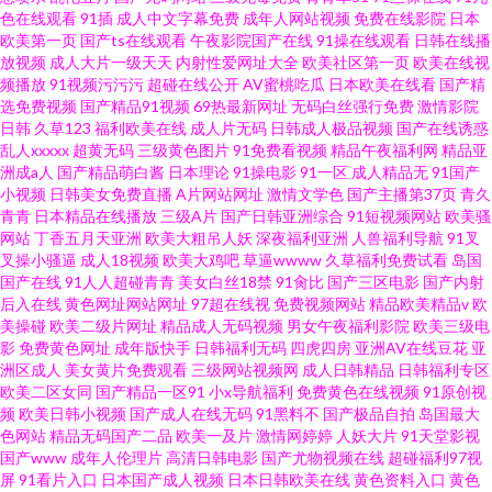
色在线观看
91插
成人中文字幕免费
成年人网站视频
免费在线影院
日本
欧美第一页
国产ts在线观看
午夜影院国产在线
91操在线观看
日韩在线播
放视频
成人大片一级天天
内射性爱网址大全
欧美社区第一页
欧美在线视
频播放
91视频污污污
超碰在线公开
AV蜜桃吃瓜
日本欧美在线看
国产精
选免费视频
国产精品91视频
69热最新网址
无码白丝强行免费
激情影院
日韩
久草123
福利欧美在线
成人片无码
日韩成人极品视频
国产在线诱惑
乱人xxxxx
超黄无码
三级黄色图片
91免费看视频
精品午夜福利网
精品亚
洲成a人
国产精品萌白酱
日本理论
91操电影
91一区
成人精品无
91国产
小视频
日韩美女免费直播
A片网站网址
激情文学色
国产主播第37页
青久
青青
日本精品在线播放
三级A片
国产日韩亚洲综合
91短视频网站
欧美骚
网站
丁香五月天亚洲
欧美大粗吊人妖
深夜福利亚洲
人兽福利导航
91叉
叉操小骚逼
成人18视频
欧美大鸡吧
草逼wwww
久草福利免费试看
岛国
国产在线
91人人超碰青青
美女白丝18禁
91肏比
国产三区电影
国产内射
后入在线
黄色网址网站网址
97超在线视
免费视频网站
精品欧美精品v
欧
美操碰
欧美二级片网址
精品成人无码视频
男女午夜福利影院
欧美三级电
影
免费黄色网址
成年版快手
日韩福利无码
四虎四房
亚洲AV在线豆花
亚
洲区成人
美女黄片免费观看
三级网站视频网
成人日韩精品
日韩福利专区
欧美二区女同
国产精品一区91
小x导航福利
免费黄色在线视频
91原创视
频
欧美日韩小视频
国产成人在线无码
91黑料不
国产极品自拍
岛国最大
色网站
精品无码国产二品
欧美一及片
激情网婷婷
人妖大片
91天堂影视
国产www
成年人伦理片
高清日韩电影
国产尤物视频在线
超碰福利97视
屏
91看片入口
日本国产成人视频
日本日韩欧美在线
黄色资料入口
黄色