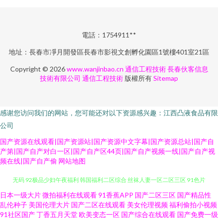
電話：1754911**
地址：長春市凈月開發區長春市影視文創孵化園區1號樓401室21區
Copyright © 2026
www.wanjinbao.cn
通信工程技術
長春伙客信息
技術有限公司
通信工程技術
版權所有
Sitemap
感谢您访问我们的网站，您可能还对以下资源感兴趣：江西凸液食品有限
公司
国产资源在线观看|国产资源站|国产资源中文字幕|国产资源总站|国产自
产第|国产自产对白一区|国产自产区44页|国产自产视频一线|国产自产视
频在线|国产自产偷
网站地图
日本一级大片
微拍福利在线观看
91香蕉APP
国产二区三区
国产精品性
A片不卡区 久草视频福利站 91少妇热舞被操 久久精品网 无码92 91大神日韩
乱伦种子
美国伦理大片
国产二区在线观看
美女伦理视频
福利偷拍小视频
91社区国产
丁香五月天堂
欧美变态一区
国产综合在线观看
国产免费一级