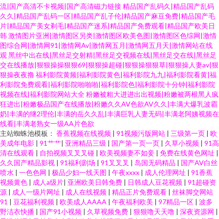
流|国产高清不卡视频|国产高清磁力链接
精品国产乱码久|精品国产乱码
久久|精品国产乱码一区|精品国产乱子伦|精品国产麻豆免费|精品国产毛
片|精品国产美女剃毛|精品国产迷系|精品国产免费观看|精品国产欧美日
韩
激情图片亚洲|激情图区另类|激情图区欧美色图|激情图区色综网|激情
图综合网|激情网91|激情网Av|激情网五月|激情网五月天|激情网站在线
观
黑丝中出在线|黑丝足交射精|黑丝足交视频在线|黑丝足交在线|黑丝足
交在线播放|狠狠操操狠狠69|狠狠操超碰|狠狠操狠狠草|狠狠操人妻av|狠
狠操夜夜撸
福利影院黄频|福利影院黄色|福利影院九九|福利影院看黄|福
利影院免费观看|福利影院啪啪啪|福利影院色|福利影院十分钟|福利影院
视频在线|福利影院网站大全
粉嫩被粗大进进出出视频|粉嫩被两根黑人疯
狂进出|粉嫩极品国产在线播放|粉嫩久久AV色欲AV久久|丰满大爆乳波霸
奶|丰满的继2理伦|丰满的岳久久乱|丰满巨乳人妻无码|丰满老阿姨视频在
线看|丰满老熟女一级AA片色欲
主站蜘蛛池模板：
香蕉视频在线视频
|
91视频污版网站
|
三级第一页
|
欧
美成年电影
|
91艹艹
|
亚洲精品三级
|
国产第一页一页
|
久草小视频
|
91高
清在线观看
|
自拍视频叉叉叉碰
|
欧美视频妻不如妾
|
免费在线黄色网址
|
久久国产精品影视
|
91福利剧场
|
91叉叉叉
|
岛国无码精品
|
国产AV白丝
喷水
|
一色色网
|
极品少妇一线天图
|
午夜xxxx
|
成人伦理网址
|
91香蕉
视频黄色
|
成人a级片
|
亚洲欧美日韩免费
|
日韩成人豆花视频
|
91超碰资
源
|
成人一级片网址
|
成人在线视频
|
精品正片免费观看
|
丝袜脚交网站
91
|
豆花福利视频
|
欧美成人AAAA
|
午夜福利欧美
|
97精品一区
|
波多
野洁衣快播
|
国产91小视频
|
久草视频免费
|
狠狠噜天天噜
|
深夜资源网
|