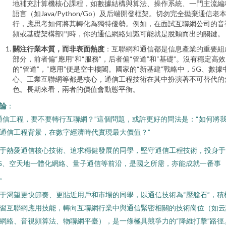
地補充計算機核心課程，如數據結構與算法、操作系統、一門主流編
語言（如Java/Python/Go）及后端開發框架。切勿完全拋棄通信老
行，應思考如何將其轉化為獨特優勢。例如，在面試互聯網公司的音
頻或基礎架構部門時，你的通信網絡知識可能就是脫穎而出的關鍵。
關注行業本質，而非表面熱度
：互聯網和通信都是信息產業的重要組
部分，前者偏“應用”和“服務”，后者偏“管道”和“基礎”。沒有穩定高效
的“管道”，“應用”便是空中樓閣。國家的“新基建”戰略中，5G、數據
心、工業互聯網等都是核心，通信工程技術在其中扮演著不可替代的
色。長期來看，兩者的價值會動態平衡。
論
：
通信工程，要不要轉行互聯網？”這個問題，或許更好的問法是：“如何將
通信工程背景，在數字經濟時代實現最大價值？”
于熱愛通信核心技術、追求穩健發展的同學，堅守通信工程技術，投身于
G、空天地一體化網絡、量子通信等前沿，是國之所需，亦能成就一番事
。
于渴望更快節奏、更貼近用戶和市場的同學，以通信技術為“壓艙石”，積
習互聯網應用技能，轉向互聯網行業中與通信緊密相關的技術崗位（如云
網絡、音視頻算法、物聯網平臺），是一條極具競爭力的“降維打擊”路徑