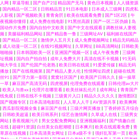
人网
|
草逼导航
|
国产自产21
|
精品国产无马
|
黄色日本视频
|
人人骚资源
|
国内精品一区二区
|
日韩精品页
|
91日本电影
|
日本成人三级网
|
四虎私
人影视
|
国产视频欧美
|
青青肏屄
|
欧美在线观看免费
|
国产1区2区
|
午
夜视频你懂得
|
成人免费在线电影
|
91黑丝高跟
|
国产一区二区伪娘
|
岛
国动作片免费
|
国内自拍中文欧美
|
国产中文在线观看
|
调教丝袜人妻视
频
|
美腿福利精品网站
|
国产精品鲁一鲁
|
三级网址AV
|
福利姬在线国产
|
国产精品一区二区
|
激情伊人五月天
|
成人免费视频网址
|
精品无码精品
|
成人动漫一区二区
|
在线91视频网址
|
久草网址
|
BB高清网站
|
日韩欧美
啪啪操
|
日本韩国欧美一区
|
亚洲国产视频一区
|
成人午夜免费
|
三级网
址视频
|
国内自产拍自拍
|
成年人免费大片
|
高清在线不卡视频
|
91无码
啪大学生
|
国产伦国产伦老熟
|
欧美日韩在线观
|
91爱爱传媒
|
精品无码
播放
|
国产在线视频第
|
国产精品人妻人伦
|
性情网址四虎
|
超碰在线黑
丝91
|
国产浮力第一影院
|
窝窝社区国产
|
欧美国产日韩久久
|
操一操草
一草
|
麻豆国产高清无码
|
四虎视屏
|
伦理免费在线观看
|
日韩伦理av大片
|
欧美人与兽xx
|
伦理片在哪里看
|
欧美丝袜乱伦片
|
成年网址
|
青青国产
线免观
|
日韩在线不卡视频
|
三级黄片入口
|
精品久久久久久
|
激情图区
|
国产视频专区
|
日本高清电影院
|
人人草人人干
|
AV资源共享
|
欧美爽网
|
西瓜影院视频全集
|
麻豆国产在线
|
三级片网页播放
|
丁香婷婷五月综合
|
日韩欧美超逼
|
欧美日韩系列
|
综艺合激情网
|
久草成人在线
|
三级男女
网站
|
香蕉视频污片
|
男女交配免费网站
|
亚洲视频福利
|
国产情趣白丝
在线
|
超碰91资源
|
白丝美女自慰潮喷
|
日本爽片
|
欧美在线观看免费
|
青
草原在线视频
|
日本高清美女网址
|
日本a级不卡
|
强奸乱军第一页
|
欧美