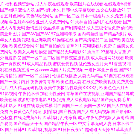
无码 92极品少妇午夜福利 韩国福利二区综合 丝袜人妻一区二区三区 91色片
片
福利视频资源站
成人午夜在线观看
欧美图片在线观看
在线观看h视频
国产a级0
变性人妖
国产福利永久
日韩中文字幕观看
足交在线播放91
丁
香五月色网站
黄色3级抢网站
国产一区二区
日本一级婬片
久久免费手机
黑丝足交后入 日韩综合乱伦社区 91黄页网站 久久网懂色 影音先锋制服诱惑
视频
学生妹Av网站
亚洲人成免费网站
91大神自拍
福利片在线观看
国产
成人内射无码
激情五月极品婷婷
国产剧情精品
成人三级伦理免费
偷怕欧
电影 91video在线观看 国产91aV福利电影 日韩97色色 91av直播 91素人在线
美亚州图片
国产AV国产AV
97亚洲精华液
国内精自线
国产精品3级片
成
年女人视频
狠狠撸亚洲欧美
91操碰在线
国产高清精品二区
国产欧美在线
视频
欧美色综合网
91国产自拍偷拍
香蕉911
花蝴蝶看片免费
白丝美女免
精品国产 国自产成人影视VU 婷婷午夜精品久久性色 91蜜桃吴梦梦 国产精品
费网站
欧美女人与动物交
国产精品无码电影
91插插库
97超碰大香蕉
户
外自慰影院
国产一区二区二区
国产偷窥盗摄视频
成人动漫网站观看
欧美
一不卡 日韩无码夜夜操 国产精品韩 五月婷婷欧美色日韩 东方av在线导航 欧
第一页夜夜
91成人精品视频
蜜桃爱爱视频
乱伦熟女五月天
91香蕉视
福
利在线视频直播
一区xxxxx
岛国大片免费视频
一道日本亚洲香蕉
国产91
高清精品
国产一区二区福利
伦理在线播放
人妻无码精品
91自拍在线观看
美日韩一区二区无码 91黄色香蕉 东京热成人专区 日韩无码av中出 超碰人人
国产一级片内射
夜夜骑青青草
欧美色图人妻
在线免费欧美视频
免费黄色
毛片
成人精品无码视频
欧美午夜极品
性欧美ⅩⅩⅩⅩ乱
欧美色色六月天
插 男女草逼视频91 天堂淫网 91福利官 阿V在线 九色视频国产17 日韩无码不
91影视网
午夜伦不卡
加勒比性爱网
青草国产在线视频
亚洲国产精品导航
欧美色淫
波多野结依电影
91狠狠撸
成人深夜电影
精品国产美女剃毛
加
勒比熟女
91碰在线
欧美裸模
萌白酱国产一区
美国一级AV
国产人在线成
卡性爱电影 91超碰成人在线观看 肏屄去干网 久久成人午夜网站 亚洲av成人
免费
免费黄色A片网址
微拍福利国产视频
国产人成无码视频
国产原创区
色花堂
在线免费黄A片
久草福利
乱伦家庭
成人午夜免费视频
人妖射精
国
电影不卡 91视频进入网页 国产91在线播放 欧美精品ab 91n在线观看 99福利
产屁屁
国产精品天干天
国产精品午夜一区
中文字幕无码人妻
日本不卡二
区
国产日韩91
久草福利视频网
91日日夜夜91
超碰碰天天操
91草草酒店