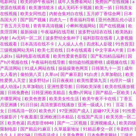
电影网址
|
欧美婷婷午夜福利
|
成年人免费看网站
|
免费国产在线视频
|
a
资源在线观看
|
欧美激情喷水
|
成人无码不卡视频
|
欧美一插
|
日韩美女
在线视频
|
欧美女同性恋
|
内射合集对白在线
|
五月婷丁香综合网
|
日本
岛国大片
|
国产国产视频
|
四虎九一
|
香蕉福利导航
|
亚州色图乱伦小说
|
丁香五月天导航
|
青青草高清视频
|
小蝌蚪视频网站
|
国产在线视频
|
欧
美淫淫网
|
最新操碰
|
午夜福利在线导航
|
波多野估结衣在线
|
欧美熟妇
内射
|
Av无码一区二区
|
波多野结全集种子
|
福利影院在线看
|
人妻视频
在线观看
|
日本高清在线不卡
|
人人操人人色
|
四虎私人影视
|
91色首页
|
三级视频网站无码
|
欧美七页在线
|
日本在线观看
|
中文字幕A片黄
|
日本
人妖ts
|
福利电影在线观看
|
欧美性爱黄色影院
|
国产私拍精品福利
|
国
产h片视频在线
|
午夜福利在线导航
|
偷拍盗拍视频密桃
|
成视频在线
|
国
产高清网站
|
91成人网站在线
|
操操操黄色网页
|
日韩第九十一页
|
成年
女人看的
|
偷拍第八页
|
久草cn
|
国产麻豆剧
|
91白虎
|
久草加勒比
|
欧美
性爱男人天堂
|
波多野结yi
|
日日夜夜精
|
欧美性爱第九页
|
伦理片一级
|
成人动漫a
|
久草加勒比
|
亚洲性爱导航
|
日韩欧美深夜
|
欧美在线播放视
频
|
日韩免费色
|
日韩亚洲欧美精品
|
免费h片网址
|
国产精品一区欧美
|
A
片哪里网址
|
欧美色资源
|
欧美美女性生活
|
欧美午夜不卡在线
|
丁香五
月亚洲播
|
91日日操
|
高清资源在线播放
|
亚洲一级成人
|
91丨豆花丨熟
女
|
日韩高清一区0
|
欧美色片
|
97亚洲国产成人
|
超碰97天天操
|
91性爱
传媒影片
|
午夜羞羞
|
亚洲欧洲日本精品
|
在线国产高清
|
欧美另类一区二
区
|
欧美色逼
|
四虎影音8848
|
国产一二区视频
|
亚洲视频成人
|
欧美四级
限制电影
|
国产精品91麻豆
|
久草最新地址
|
91精品拳交一区
|
年剧情片
|
久久人人超97碰
|
日韩高清成人
|
久草免费新
|
日本免费黄网站
|
三级片