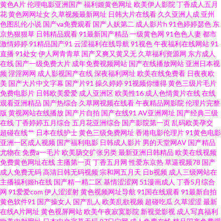
黄色A片
伦理电影亚洲国产
福利姬黄色网址
欧美伊人影院
丁香成人五月
91老熟妇 激情福利AV 午夜福利久久 91色色撸 国在线视频91 青青草先生一起
花
黄色网网址女
久草视频最新网址
日韩大片在线看
久久亚洲人成
亚州
色图乱伦小说
国产va免费观看
国产人妖第二
成人影片h
91色婷婷瑟色
东
大香蕉伊人社 欧美日韩成人麻豆精品 91国产白浆高潮 大香蕉综合色网 微拍
京热狠狠草
日韩精品观看
91最新国产精品
一级黄色网
91色色人妻
都市
激情婷婷
91精品国产91
云涩福利在线导航
91视色
午夜福利在线网站
91
直播
91处女
伊人网青青草
国产又爽又黄又无
久草福利资源网
东方成人
福利视频117 91线看 久久韩国精品 五月婷六月花 91免费网址 福利姬91视频
在线
国产一级免费大片
成年免费视频网站
国产在线播放网站
亚洲日本视
频
淫淫网网
成人影视国产在线
深夜福利网址
欧美在线免费看
日夜夜欧
网站 欧美三级网络 宅福利91视频 92免费福利社试看 日韩狠人妻豆花 91蜜桃
美
国产大片中文字幕
国产片91
操久婷婷
91视频你懂得
黄色三级片毛片
免费电影片
日韩欧美爱爱
成人亚洲区
欧美性16
成人色情黄片在线
在线
观看亚洲精品
国产热综合
久草网视频在线看
午夜精品网影院
伦理片完整
黄 精品老司机 亚洲色8P 91性视频网 久久国产精品露脸 先锋av成人色影院 91
版
黄视网站在线播放
国产片自拍
国产在线91
AV亚洲网址
国产经典三级
在线
丁香婷婷五月综合
五月花亚洲综合
国产影院第一页
乱码欧美孕交
在线超碰社区 九九视频2国 91po日韩欧美 东方AV在线最新地址 青青草国拍
超碰在线艹
日本在线护士
黄色三级免费网址
香港电影伦理片
91黄色电影
亚洲一区成人视频
国产福利电影
日韩成人影片
男的天堂网AV
国产精品
尤物在
免费a一毛片
欧美肠交扩张另类
最新亚洲日韩精品
欧美在线视频
自 91超碰在线大熏蕉 爱爱片欧美三级 欧美欧美欧美欧美 宅男看片网站 97超
免费黄色网址在线
主播第一页
丁香五月网
性爱东京热
草逼视频78
国产
成人免费无码
高清日韩无码视频
宗和网五月天
日b视频
成人三级网站在
碰成人网址 青青草原香蕉久久 91免费版观看视频做爱 久草资源福利 影音先
主播福利姬h在线
国产精一精二区
基情涩涩网
51漫画成人
丁香5月综合
网
91爱爱com
伊人涩涩射
黄色视频网址导航
91国在线观看
91最新自拍
黄色软件91
国产操女人
国产乱人
欧美乱欲视频
超碰吃瓜
久草涩涩
最新
锋亚洲第9页 成人第二免费视频 欧美色图77 91tv福利视频 国产1024区 午夜
在线A片网址
黄色视屏网站
欧美午夜寂寞影院
新视觉影视
成人写真福利