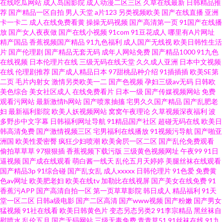
在线吃瓜网站
成人岛国影院
成人动漫二区三区
久草在线最新
日韩精品推
视频999 亚洲熟妇无码 白丝后入 日本H祝频 91美女直播喷水在线播放 三级片
荐
国产精品一区自拍
男人天堂
a片123
另类视频欧美
国产在线直播
亚洲
卡一卡二
成人在线免费看黄
操操无码视频
国产高清第一页
91国产在线播
放
国产女人夜夜做
国产在线小视频
91com
91豆花成人
哪里有A片网址
黄色视频国内 WWW国产亚洲精品 日本阿V免费视频 婷婷伊人一区二区三区
精产国品
香蕉视频国产精品
91九色福利
成人国产无线视
欧美日韩性生活
片
国产伦理剧
国产精品无套无码
成年人网站免费
国产精品1000
91九色
中日韩欧美 91色导 大香蕉国产 91在线欧洲 日韩精彩视频 91熟女在线播 久久
在线视频
日本伦理片在线
三级无码在线天堂
久久成人亚洲
日本中文视频
在线
伦理剧推荐
国产成人精品日本
97甜桃品种介绍
91插插插
欧美SE第
二页
毛片内射女
激情另类欧美一二
国产色视频
孕妇三级av无码
日韩欧
五区 91成人片免费视频 国产日逼视频 先锋影音va日韩有码 色九九国产 欧美
美色综合
美女社区成人
在线免费看片
日本一级
国产传媒视频网站
免费
观看污网站
最新激情h网站
国产喷浆抽搐
宅男久久国产精品
国产乱肥老
A视频 俺也去伦理资源站 三级黄色高清在线 黑丝av网址 乱轮天黄 91狼社 久
妇
最新福利影院
欧美人妖视频网站
窝窝午夜理论
久草视频深夜福利
波
多野步中文字幕
日韩福利网址导航
91精品国产社区
超碰无码在线
欧美日
韩高清免费
国产激情视频三区
宅男福利在线播放
91视频污导航
国产啪亚
久9久久 91激情福利 激情网在线国产
洲国
欧美性爱密臀
疯狂少妇喷潮
欧美肏屄一区二区
国产乱伦免费观看
偷拍草草草
97狠狠插
香蕉视频下载污版
三级黄色视频网址
午夜99
91日
逼视频
国产成在线观看
萌白酱一线天
乱伦五月天婷婷
美腿丝袜在线观看
国产精品3p
91综合碰
国产乱女乱
成人xxxxx
日韩伦理片
91色爱
免费黄
色av网址
欧美肥老妇
欧美在线tv
加勒比在线视屏
国产美女在线免费
91
香蕉污APP
国产高清自拍一区
第一页草草影院
韩日成人
精品福利
91天
堂一区二区
日韩a级电影
国产二区高清
国产www视频
国产粉嫩
国产男女
猛视频
91社在线看
欧美日韩黄色片
变态另态另类2
91李宗精品
黑丝袜自
慰喷水
乱伦五月
国产无码网站
三级无毒免费
青青草51
91丝袜在线
91九