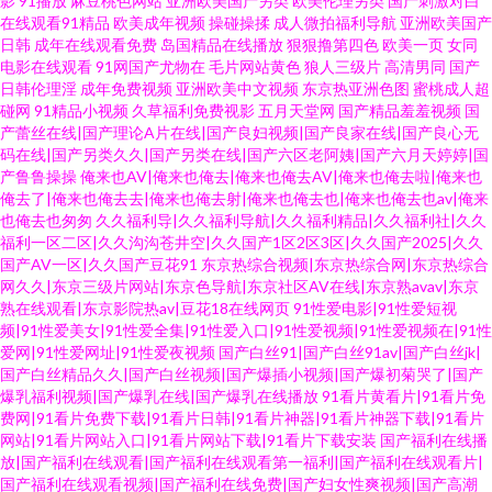
影
91播放
麻豆桃色网站
亚洲欧美国产另类
欧美伦理另类
国产刺激对白
在线观看91精品
欧美成年视频
操碰操揉
成人微拍福利导航
亚洲欧美国产
日韩
成年在线观看免费
岛国精品在线播放
狠狠撸第四色
欧美一页
女同
电影在线观看
91网国产尤物在
毛片网站黄色
狼人三级片
高清男同
国产
日韩伦理淫
成年免费视频
亚洲欧美中文视频
东京热亚洲色图
蜜桃成人超
碰网
91精品小视频
久草福利免费视影
五月天堂网
国产精品羞羞视频
国
产蕾丝在线|国产理论A片在线|国产良妇视频|国产良家在线|国产良心无
码在线|国产另类久久|国产另类在线|国产六区老阿姨|国产六月天婷婷|国
产鲁鲁操操
俺来也AV|俺来也俺去|俺来也俺去AV|俺来也俺去啦|俺来也
俺去了|俺来也俺去去|俺来也俺去射|俺来也俺去也|俺来也俺去也av|俺来
也俺去也匆匆
久久福利导|久久福利导航|久久福利精品|久久福利社|久久
福利一区二区|久久沟沟苍井空|久久国产1区2区3区|久久国产2025|久久
国产AV一区|久久国产豆花91
东京热综合视频|东京热综合网|东京热综合
网久久|东京三级片网站|东京色导航|东京社区AV在线|东京熟avav|东京
熟在线观看|东京影院热av|豆花18在线网页
91性爱电影|91性爱短视
频|91性爱美女|91性爱全集|91性爱入口|91性爱视频|91性爱视频在|91性
爱网|91性爱网址|91性爱夜视频
国产白丝91|国产白丝91av|国产白丝jk|
国产白丝精品久久|国产白丝视频|国产爆插小视频|国产爆初菊哭了|国产
爆乳福利视频|国产爆乳在线|国产爆乳在线播放
91看片黄看片|91看片免
费网|91看片免费下载|91看片日韩|91看片神器|91看片神器下载|91看片
网站|91看片网站入口|91看片网站下载|91看片下载安装
国产福利在线播
放|国产福利在线观看|国产福利在线观看第一福利|国产福利在线观看片|
国产福利在线观看视频|国产福利在线免费|国产妇女性爽视频|国产高潮