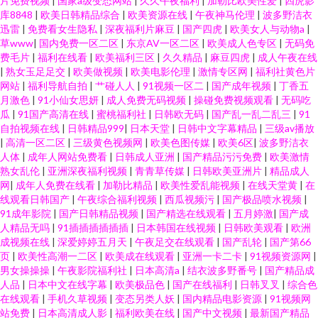
片免费视频
|
国家a级变态网站
|
久久午夜福利
|
加勒比欧美性爱
|
四虎影
库8848
|
欧美日韩精品综合
|
欧美资源在线
|
午夜神马伦理
|
波多野洁衣
迅雷
|
免费看女生隐私
|
深夜福利片麻豆
|
国产四虎
|
欧美女人与动物a
|
草www
|
国内免费一区二区
|
东京AV一区二区
|
欧美成人色专区
|
无码免
费毛片
|
福利在线看
|
欧美福利三区
|
久久精品
|
麻豆四虎
|
成人午夜在线
|
熟女玉足足交
|
欧美做视频
|
欧美电影伦理
|
激情专区网
|
福利社黄色片
网站
|
福利导航自拍
|
艹碰人人
|
91视频一区二
|
国产成年视频
|
丁香五
月激色
|
91小仙女思妍
|
成人免费无码视频
|
操碰免费视频观看
|
无码吃
瓜
|
91国产高清在线
|
蜜桃福利社
|
日韩欧无码
|
国产乱一乱二乱三
|
91
自拍视频在线
|
日韩精品999
|
日本天堂
|
日韩中文字幕精品
|
三级av播放
|
高清一区二区
|
三级黄色视频网
|
欧美色图传媒
|
欧美6区
|
波多野洁衣
人体
|
成年人网站免费看
|
日韩成人亚洲
|
国产精品污污免费
|
欧美激情
熟女乱伦
|
亚洲深夜福利视频
|
青青草传媒
|
日韩欧美亚洲片
|
精品成人
网
|
成年人免费在线看
|
加勒比精品
|
欧美性爱乱能视频
|
在线天堂黄
|
在
线观看日韩国产
|
午夜综合福利视频
|
西瓜视频污
|
国产极品喷水视频
|
91成年影院
|
国产日韩精品视频
|
国产精选在线观看
|
五月婷激
|
国产成
人精品无吗
|
91插插插插插插
|
日本韩国在线视频
|
日韩欧美观看
|
欧洲
成视频在线
|
深爱婷婷五月天
|
午夜足交在线观看
|
国产乱轮
|
国产第66
页
|
欧美性高潮一二区
|
欧美成在线观看
|
亚洲一卡二卡
|
91视频资源网
|
男女操操操
|
午夜影院福利社
|
日本高清a
|
结衣波多野番号
|
国产精品成
人品
|
日本中文在线字幕
|
欧美极品色
|
国产在线福利
|
日韩叉叉
|
综合色
在线观看
|
手机久草视频
|
变态另类人妖
|
国内精品电影资源
|
91视频网
站免费
|
日本高清成人影
|
福利欧美在线
|
国产中文视频
|
最新国产精品