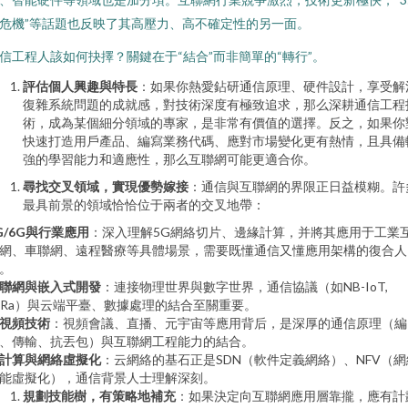
危機”等話題也反映了其高壓力、高不確定性的另一面。
信工程人該如何抉擇？關鍵在于“結合”而非簡單的“轉行”。
評估個人興趣與特長
：如果你熱愛鉆研通信原理、硬件設計，享受解
復雜系統問題的成就感，對技術深度有極致追求，那么深耕通信工程
術，成為某個細分領域的專家，是非常有價值的選擇。反之，如果你
快速打造用戶產品、編寫業務代碼、應對市場變化更有熱情，且具備
強的學習能力和適應性，那么互聯網可能更適合你。
尋找交叉領域，實現優勢嫁接
：通信與互聯網的界限正日益模糊。許
最具前景的領域恰恰位于兩者的交叉地帶：
G/6G與行業應用
：深入理解5G網絡切片、邊緣計算，并將其應用于工業
網、車聯網、遠程醫療等具體場景，需要既懂通信又懂應用架構的復合人
。
聯網與嵌入式開發
：連接物理世界與數字世界，通信協議（如NB-IoT,
oRa）與云端平臺、數據處理的結合至關重要。
視頻技術
：視頻會議、直播、元宇宙等應用背后，是深厚的通信原理（編
、傳輸、抗丟包）與互聯網工程能力的結合。
計算與網絡虛擬化
：云網絡的基石正是SDN（軟件定義網絡）、NFV（網
能虛擬化），通信背景人士理解深刻。
規劃技能樹，有策略地補充
：如果決定向互聯網應用層靠攏，應有計