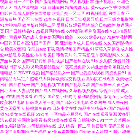
视频
韩日一区二区
国产激情视频网站
成人视频日本
茄子视频污
亚洲色
在 国产日韩综合福利 午夜w黄 91大片高清 免费成人在线网 五月婷香 91大神
欲天天
成人丝瓜视频下载
日韩逼网
精东传媒入口
黄wwww色
香港伦理
电影在线
成人影院在线播放
欧美足交一区二区
91视频电影
另类四虎
亚
看片网 国产精品熟女一区 欧美日韩麻 91社中文字幕 91网址在线观看 激情丁
洲东京热
国产不卡在线
91九色视频
日本天堂视频导航
日本三级光棍影院
91大神精品
欧美怡红院院二区
爱豆传媒观看网站
综合日韩欧美
草逼网首
页
国产日韩精品91
91视频网站在线
69性影院
福利资源在线
91自拍最新
香社区 日韩高清无码不卡 91乏力操妹子 www91熟女 美女母亲黄色三级A片
网址
青青草国产成人
黄色岛国网站
欧美一xxxxx
欧美gayv
91色情激情网
中国韩国日本高清
国产国产一区
亚洲欧洲成人
日韩在线
久久国产影视综
先锋音影在线电影观看 俺来也伦理黄 亚洲精品无码二区三区 av免费网址福利
合
欧美69潮喷
伦理片app下载
激情视频国产精品
91草莓久草超碰
成人性
爱aa影院
欧美性爱插插
欧美日韩色黄片
91草莓影院
午夜电影网久久
国
产丝袜美女
国产精彩视频
操碰视屏
国产福利在线
91久久影院
免费日韩
老司机电影院 五月天婷婷色图 91黄色连接 99热这里有精品 狠狠干2025 91
电影
日韩成人影视
欧美精品性交
午夜宅男免费
另类亚洲色情
家庭乱伦
理电影
91草B草B视频
国产精品熟女一
国产巨乳在线观看
四虎免费91
国
色福利导航 国产91视频福利 青青操aV 影音先锋AV资源网站 丁香婷婷综合激
内精品无码短片
超碰成人操操
欧美猛交视频
西瓜影院在线观看
欧美做受
日韩
国产在线一
国产原创视频在线
国产视频高清
国产丝袜一区
黄色av
网址大全
人妻乱视
国产成人在线网站
久草视频资源站
综合五月香
成人
情 欧美日韩第一色 综合色久悠悠 99福利视频在线导航 青青草原成人在线免
app在线
四虎试看
91男女
国产男小鲜肉同
福利影院网站
激情五月天色色
欧美极品电影
日韩成人第一页
国产日韩欧美电影
久久机热
成人午夜网
费 69超碰久草牛牛 91最新免费网站在线观看 麻豆精品无码 夜竞久久香蕉网
黄色天堂男人
操视频免费91
日韩中文在线
精品中的精品
97国产精品视
频
91美女在线视频
51欧美
一区精品麻豆经典
国产在线观看资源
波多野
洁衣视频
污网站免费看
特级欧美在线观看
自拍视频91
91艹艹
久草网在
95视频福利导航 91色免费看 东方成人Av片在线 日韩成人无码专区 91抖音
线
18福利影院
老司机蜜桃在线
成人精品一区二区
韩日爆乳无码三级
欧
美伦理电影网站
艹艹操操
AV黄色观看网站
日韩欧美在线国产
新91视频