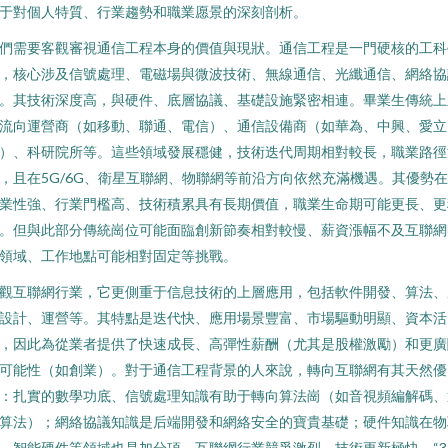
于對個人特質、行業趨勢和職業愿景的深刻剖析。
們需要客觀審視通信工程本身的價值與現狀。通信工程是一門硬核的工科
，核心涉及信號處理、電磁場與微波技術、無線通信、光纖通信、網絡協
。其技術深度高，與硬件、底層協議、基礎設施緊密相連。畢業生傳統上
流向運營商（如移動、聯通、電信）、通信設備商（如華為、中興、愛立
）、科研院所等。這些領域發展穩健，技術迭代周期相對較長，職業路徑
，且在5G/6G、衛星互聯網、物聯網等前沿方向依然充滿機遇。其優勢
業性強、行業門檻高、技術積累具有長期價值，職業生命期可能更長、更
。但與此部分傳統崗位可能面臨創新節奏相對較慢、薪資漲幅不及互聯網
領域、工作地點可能相對固定等挑戰。
觀互聯網行業，它更側重于信息技術的上層應用，包括軟件開發、算法、
設計、運營等。其特點是迭代快、應用場景豐富、市場驅動明顯、資本活
，因此為從業者提供了快速成長、高彈性薪酬（尤其是股權激勵）和更廣
可能性（如創業）。對于通信工程背景的人來說，轉向互聯網有其天然優
：扎實的數學功底、信號處理知識有助于轉向算法崗（如音視頻編解碼、
算法）；網絡協議知識是后端開發和網絡安全的寶貴基礎；硬件知識在物
、智能硬件等領域也是加分項。互聯網行業競爭激烈，技術更新極快，“3