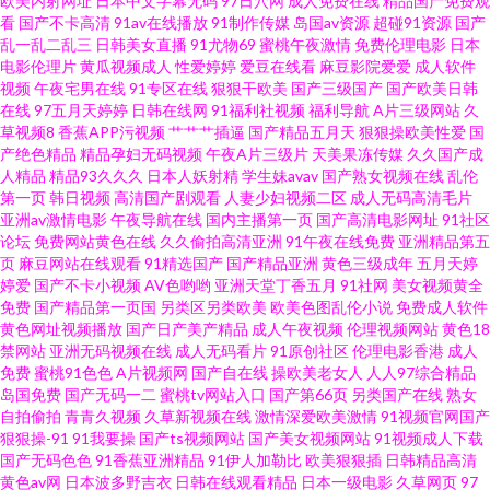
欧美内射网址
日本中文字幕无码
97日穴网
成人免费在线
精品国产免费观
香蕉少妇A片视频 91在线观看原创 男人的天堂AVV 69av福利在线导航 岛国搬
看
国产不卡高清
91av在线播放
91制作传媒
岛国av资源
超碰91资源
国产
乱一乱二乱三
日韩美女直播
91尤物69
蜜桃午夜激情
免费伦理电影
日本
电影伦理片
黄瓜视频成人
性爱婷婷
爱豆在线看
麻豆影院爱爱
成人软件
运工 青青草在线狠狠操 91福利导航在线观看 久久精品99久久清纯 91超碰人
视频
午夜宅男在线
91专区在线
狠狠干欧美
国产三级国产
国产欧美日韩
在线
97五月天婷婷
日韩在线网
91福利社视频
福利导航
A片三级网站
久
人爽 国产欧美第五页 色婷婷日韩高清 97AV人人爽久 另类五区 影音先锋草莓
草视频8
香蕉APP污视频
艹艹艹插逼
国产精品五月天
狠狠操欧美性爱
国
产绝色精品
精品孕妇无码视频
午夜A片三级片
天美果冻传媒
久久国产成
人精品
精品93久久久
日本人妖射精
学生妹avav
国产熟女视频在线
乱伦
AV 福利导航 日韩伦理一本道 国厂精品观看 亚洲男人天堂手机版 草黑丝大香
第一页
韩日视频
高清国产剧观看
人妻少妇视频二区
成人无码高清毛片
亚洲av激情电影
午夜导航在线
国内主播第一页
国产高清电影网址
91社区
蕉 日韩56页 91福利淫导航 丁香五月天色色 色欧美TV 91两性视频 国产精品
论坛
免费网站黄色在线
久久偷拍高清亚洲
91午夜在线免费
亚洲精品第五
页
麻豆网站在线观看
91精选国产
国产精品亚洲
黄色三级成年
五月天婷
婷爱
国产不卡小视频
AV色哟哟
亚洲天堂丁香五月
91社网
美女视频黄全
婷婷综合 91草莓视频 国内情侣视频在线91 无码砖区 欧美日韩蜜桃一区 日本
免费
国产精品第一页国
另类区另类欧美
欧美色图乱伦小说
免费成人软件
黄色网址视频播放
国产日产美产精品
成人午夜视频
伦理视频网站
黄色18
高清 乱轮天黄 91艹在线 大香蕉87 日本啊在线免费观看 AV五月花男人天堂 日
禁网站
亚洲无码视频在线
成人无码看片
91原创社区
伦理电影香港
成人
免费
蜜桃91色色
A片视频网
国产自在线
操欧美老女人
人人97综合精品
岛国免费
国产无码一二
蜜桃tv网站入口
国产第66页
另类国产在线
熟女
韩欧美在线综合网 91污视频在线观看 久草视频资源 亚洲欧美日本国产 99性
自拍偷拍
青青久视频
久草新视频在线
激情深爱欧美激情
91视频官网国产
狠狠操-91
91我要操
国产ts视频网站
国产美女视频网站
91视频成人下载
视频精品6 日韩成人久久网站 91啦中文 日本精品五区 91很很撸在线视频 国
国产无码色色
91香蕉亚洲精品
91伊人加勒比
欧美狠狠插
日韩精品高清
黄色av网
日本波多野吉衣
日韩在线观看精品
日本一级电影
久草网页
97