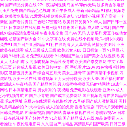
aaa 超碰伊人久久 久久一区丝袜 91原创国产精品 久草福利91 丝袜被操91视
网
国产精品分类在线
97午夜福利视频
岛国AV动作无码
波多野吉依电影
小h片免费
国产精品色色视屏
国产午夜成人
最新日韩精品
91福利视频导
航
欧美喷水影院
91爱爱视频
欧美色图论坛
91榴莲小视频
国产高清一卡
频 91福利免费 国产视频1234 日韩A片Av 中日韩传媒一区 91在线手机视频观
新区
国产看片资源
二色吧97资源站
欧美日韩另类0
91华人
国产日韩一区
二区
日本网站在线免费
免费潮喷
91原创国产视频
成人吃瓜福利
国产在
看 91国标精品 91豆奶视频 老司机手机AB在线 亚色视频在线 91免费网站在
线9
操碰高清免费视频
午夜电影全集
国产AV无码
人妻系列
爱豆传媒倩女
幽魂
超清国产剧大全
91中文字幕在线
免费在线小视频
吃瓜福利小视频
免费91
国产日产亚洲精品
91社在线高清
人人草香蕉
激情另类图片
亚洲
线观看大全 欧美性片久久网 91爱爱视频 不卡福利导航 日韩激情网页 福利社
欧美在线观看
成人三级成人三级
欧美老女人bb
日日操第一页
91网豆花
视频
91福利剧场
免费影视观看
91视频国产自拍
国产美女在线视频
欧美
伊人 日本亚洲国产婷婷 91成人TS人妖另类 99日精品 日韩A片一区二区 91九
又大
无码四虎
女同激吻视频
极品性爱导航
欧美国产拳交喷奶
中文字幕
第三页
超碰成人影视
欧美日韩中文一区
手机看片1204
91色快播
福利撸
影院
激情五月天国产
综合网五月天
美女主播青草
国产高清不卡视频
四
色色窝窝 成人天堂 欧美韩日色 91cn官网 丁香花社区在线资源 日韩a片日韩
虎影视
欧美一区在线
操碰视频
五月天婷婷欧美
欧美大BB
国产福利啪啪
欧洲成人午夜精品
国产精品美乳
男人操蜜桃视频
无码射精网站
18成年人
91c鈥唍 TS专区入口 久草日韩一区 91不用下载观看 成人福利网站导航 欧美
网站
日本高清电影网
男女啪啪午夜视频
免费电影在线观看
亚洲ab
成人
少妇视频导航
91国产小青蛙
国产成年免费网站
国产视频高清在线
精品香
蕉
求a片网址
麻豆tv在线观看
在线撸丝片
91草碰
国产成人激情视频
黑料
日韩另类综合 在线黑料avav导航 国产91福利在线 日韩91N视频 伊人久久网
吃瓜精品偷拍
91大神合集
成人拍拍拍免费
香港伦理剧
日韩大片观看网址
日韩免费电影
91羞羞视频
国产网站
青草全福视在线
性导航影视AV
日本
站 超碰最新在线91 日韩无码第12页 91伦理聚合 国产视频第20页 色女天堂
一级在线视频
国产好片浮力
91久操
国产精品成人在线
精品免费看
人人
看操碰
午夜伦理电影网
久久国自产拍精品
高清乱码0
国产欧美
日韩三级